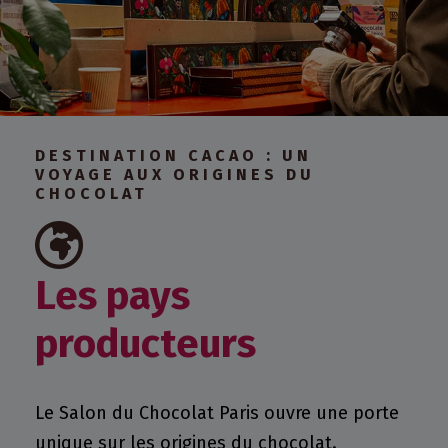
DESTINATION CACAO : UN
VOYAGE AUX ORIGINES DU
CHOCOLAT
Les pays
producteurs
J'ACHÈTE MON BILLET !
Le Salon du Chocolat Paris ouvre une porte
unique sur les origines du chocolat.