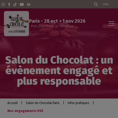
FR
Paris - 28 oct > 1 nov 2026
- Paris Expo Porte de Versailles
Accueil Paris
Salon du Chocolat : un
Le salon
évènement engagé et
Programme des animations
plus responsable
Visiteurs professionnels
Les exposants
Accueil
|
Salon du Chocolat Paris
|
Infos pratiques
|
Nos engagements RSE
Infos pratiques