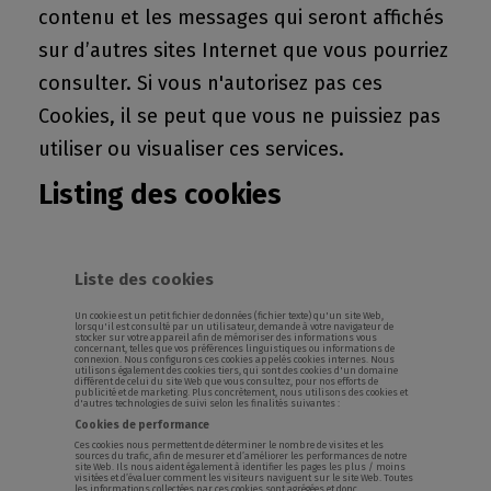
contenu et les messages qui seront affichés
sur d’autres sites Internet que vous pourriez
consulter. Si vous n'autorisez pas ces
Cookies, il se peut que vous ne puissiez pas
utiliser ou visualiser ces services.
Listing des cookies
Liste des cookies
Un cookie est un petit fichier de données (fichier texte) qu'un site Web,
lorsqu'il est consulté par un utilisateur, demande à votre navigateur de
stocker sur votre appareil afin de mémoriser des informations vous
concernant, telles que vos préférences linguistiques ou informations de
connexion. Nous configurons ces cookies appelés cookies internes. Nous
utilisons également des cookies tiers, qui sont des cookies d'un domaine
différent de celui du site Web que vous consultez, pour nos efforts de
publicité et de marketing. Plus concrètement, nous utilisons des cookies et
d'autres technologies de suivi selon les finalités suivantes :
Cookies de performance
Ces cookies nous permettent de déterminer le nombre de visites et les
sources du trafic, afin de mesurer et d’améliorer les performances de notre
site Web. Ils nous aident également à identifier les pages les plus / moins
visitées et d’évaluer comment les visiteurs naviguent sur le site Web. Toutes
les informations collectées par ces cookies sont agrégées et donc