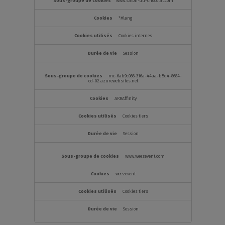
de
www.salon-du-chocolat.com
fonctionnalité
*#lang
Cookies internes
Session
mc-6ab9c086-316a-44aa-b5d4-8684-
cd-02.azurewebsites.net
ARRAffinity
Cookies tiers
Session
www.weezevent.com
weezevent
Cookies tiers
Session