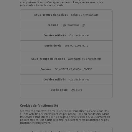
anonymisées. Si vous n'acceptez pas ces cookies, nous ne serons pas
informé de votre visite sur notre site.
Cookies
de
salon-du-chocolat.com
performance
_ga_xxxxxxxxxx
,
_ga
Cookies internes
395 Jours, 395 Jours
www.salon-du-chocolat.com
SC_ANALYTICS_GLOBAL_COOKIE
Cookies internes
399 Jours
Cookies de fonctionnalité
Ces cookies permettent d’améliorer et de personnaliser les fonctionnalités
du site Web. Ils peuvent être activés par nos équipes, ou par des tiers dont
les services sont utilisés sur les pages de notre site Web. Si vous n'acceptez
pas ces cookies, une partie ou la totalité de ces services risquent de ne pas
fonctionner correctement.
Cookies