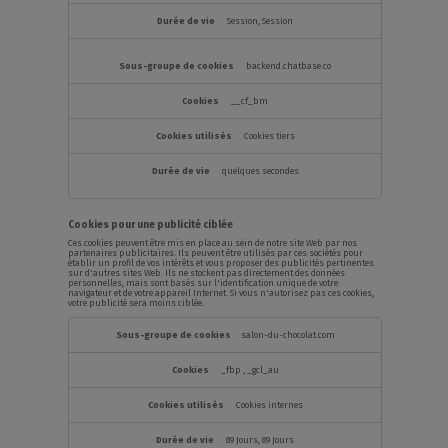
Session, Session
backend.chatbase.co
__cf_bm
Cookies tiers
quelques secondes
Cookies pour une publicité ciblée
Ces cookies peuvent être mis en place au sein de notre site Web par nos
partenaires publicitaires. Ils peuvent être utilisés par ces sociétés pour
établir un profil de vos intérêts et vous proposer des publicités pertinentes
sur d'autres sites Web. Ils ne stockent pas directement des données
personnelles, mais sont basés sur l'identification unique de votre
navigateur et de votre appareil Internet. Si vous n'autorisez pas ces cookies,
votre publicité sera moins ciblée.
Cookies
pour
salon-du-chocolat.com
une
publicité
ciblée
_fbp
,
_gcl_au
Cookies internes
89 Jours, 89 Jours