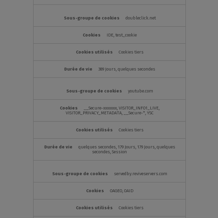
doubleclick.net
IDE, test_cookie
Cookies tiers
389 Jours, quelques secondes
youtube.com
__Secure-xxxxxxx, VISITOR_INFO1_LIVE,
VISITOR_PRIVACY_METADATA, __Secure-*, YSC
Cookies tiers
quelques secondes, 179 Jours, 179 Jours, quelques
secondes, Session
servedby.reviveservers.com
OAGEO, OAID
Cookies tiers