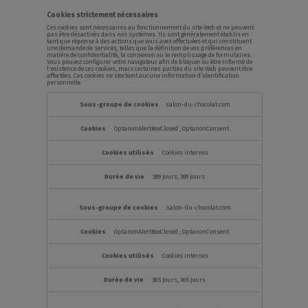
Cookies strictement nécessaires
Ces cookies sont nécessaires au fonctionnement du site Web et ne peuvent
pas être désactivés dans nos systèmes. Ils sont généralement établis en
tant que réponse à des actions que vous avez effectuées et qui constituent
une demande de services, telles que la définition de vos préférences en
matière de confidentialité, la connexion ou le remplissage de formulaires.
Vous pouvez configurer votre navigateur afin de bloquer ou être informé de
l'existence de ces cookies, mais certaines parties du site Web peuvent être
affectées. Ces cookies ne stockent aucune information d’identification
personnelle.
Cookies
strictement
salon-du-chocolat.com
nécessaires
OptanonAlertBoxClosed
,
OptanonConsent
Cookies internes
389 Jours, 389 Jours
.salon-du-chocolat.com
OptanonAlertBoxClosed
,
OptanonConsent
Cookies internes
365 Jours, 365 Jours