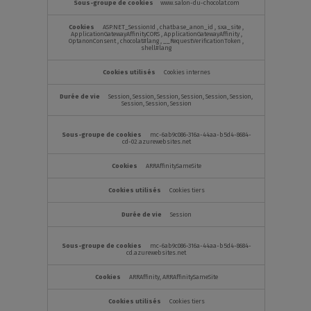
www.salon-du-chocolat.com
ASP.NET_SessionId
,
chatbase_anon_id
,
sxa_site
,
ApplicationGatewayAffinityCORS
,
ApplicationGatewayAffinity
,
OptanonConsent
,
chocolat#lang
,
__RequestVerificationToken
,
shell#lang
Cookies internes
Session, Session, Session, Session, Session, Session,
Session, Session, Session
mc-6ab9c086-316a-44aa-b5d4-8684-
cd-02.azurewebsites.net
ARRAffinitySameSite
Cookies tiers
Session
mc-6ab9c086-316a-44aa-b5d4-8684-
cd.azurewebsites.net
ARRAffinity, ARRAffinitySameSite
Cookies tiers