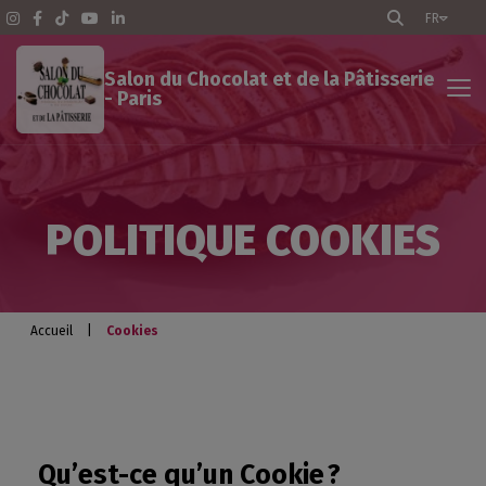
FR
Salon du Chocolat et de la Pâtisserie
- Paris
Salon du Chocolat - Paris
POLITIQUE COOKIES
Le Salon du Chocolat dans le monde
Blog gourmand
Accueil
|
Cookies
Qu’est-ce qu’un Cookie ?