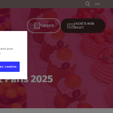
FR
J'ACHÈTE MON
EXPOSER
BILLET
areil pour
.
les cookies
 Paris 2025