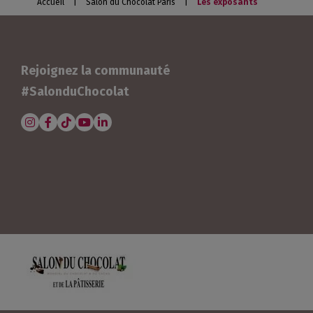
Accueil
|
Salon du Chocolat Paris
|
Les exposants
Rejoignez la communauté
#SalonduChocolat