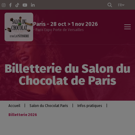
FR
Paris - 28 oct > 1 nov 2026
- Paris Expo Porte de Versailles
Accueil Paris
Billetterie du Salon du
Le salon
Chocolat de Paris
Programme des animations
Visiteurs professionnels
Accueil
|
Salon du Chocolat Paris
|
Infos pratiques
|
Billetterie 2026
Les exposants
Infos pratiques