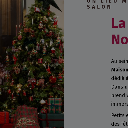
UN LIEU 
SALON
La
No
Au sein
Maison
dédié 
Dans u
prend 
immers
Petits
des fê