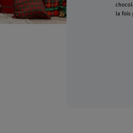
chocola
la foi