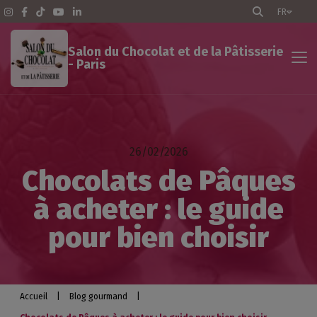
FR
Salon du Chocolat et de la Pâtisserie
- Paris
Salon du Chocolat - Paris
26/02/2026
Le Salon du Chocolat dans le monde
Chocolats de Pâques
à acheter : le guide
Blog gourmand
pour bien choisir
Accueil
|
Blog gourmand
|