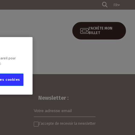
FR
J'ACHÈTE MON
EXPOSER
BILLET
areil pour
.
les cookies
Newsletter :
J’accepte de recevoir la newsletter