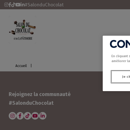
#SalonduChocolat
Salon du Chocolat et de la Pâtisserie
En cliquant 
Salon du Chocolat - Paris
Le Salon du Chocolat dans le 
améliorer la
Accueil
|
Je c
Rejoignez la communauté
#SalonduChocolat